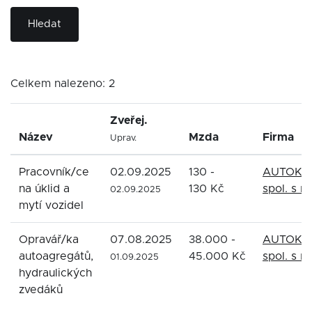
Hledat
Celkem nalezeno: 2
Zveřej.
Název
Mzda
Firma
Uprav.
Pracovník/ce
02.09.2025
130 -
AUTOKO
na úklid a
130 Kč
spol. s r.
02.09.2025
mytí vozidel
Opravář/ka
07.08.2025
38.000 -
AUTOKO
autoagregátů,
45.000 Kč
spol. s r.
01.09.2025
hydraulických
zvedáků