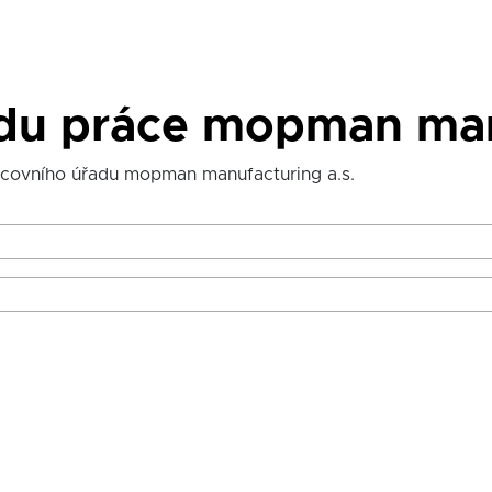
adu práce mopman man
acovního úřadu mopman manufacturing a.s.