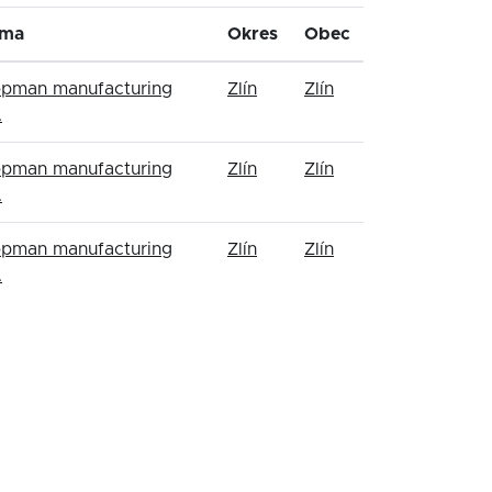
rma
Okres
Obec
pman manufacturing
Zlín
Zlín
.
pman manufacturing
Zlín
Zlín
.
pman manufacturing
Zlín
Zlín
.