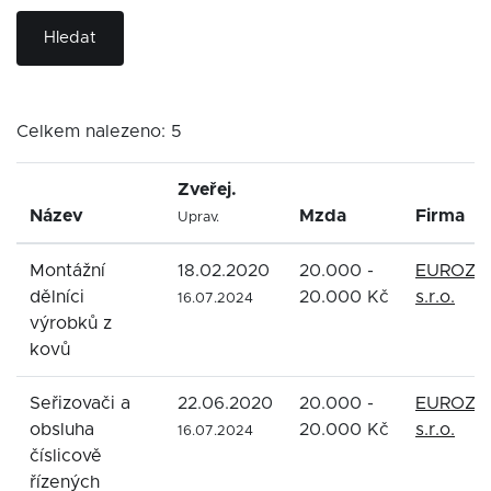
Hledat
Celkem nalezeno: 5
Zveřej.
Název
Mzda
Firma
Uprav.
Montážní
18.02.2020
20.000 -
EUROZE
dělníci
20.000 Kč
s.r.o.
16.07.2024
výrobků z
kovů
Seřizovači a
22.06.2020
20.000 -
EUROZE
obsluha
20.000 Kč
s.r.o.
16.07.2024
číslicově
řízených