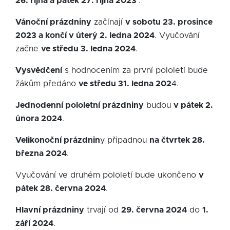
26. října a pátek 27. října 2023
.
Vánoční prázdniny
začínají
v sobotu 23. prosince
2023 a končí v úterý 2. ledna 2024
. Vyučování
začne
ve středu 3. ledna 2024
.
Vysvědčení
s hodnocením za první pololetí bude
žákům předáno
ve středu 31. ledna 202
4.
Jednodenní pololetní prázdniny
budou
v pátek 2.
února 2024
.
Velikonoční prázdnin
y připadnou
na čtvrtek 28.
března 2024
.
Vyučování ve druhém pololetí bude ukončeno
v
pátek 28. června 2024
.
Hlavní prázdniny
trvají od
29. června 2024
do
1.
září 2024
.