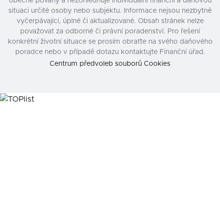
obecné povahy a nezohledňuje individuální finanční a daňovou
situaci určité osoby nebo subjektu. Informace nejsou nezbytně
vyčerpávající, úplné či aktualizované. Obsah stránek nelze
považovat za odborné či právní poradenství. Pro řešení
konkrétní životní situace se prosím obraťte na svého daňového
poradce nebo v případě dotazu kontaktujte Finanční úřad.
Centrum předvoleb souborů Cookies