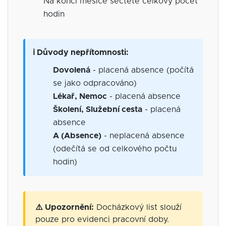
Na konci měsíce sečtěte celkový počet
hodin
ℹ️ Důvody nepřítomnosti:
Dovolená
- placená absence (počítá
se jako odpracováno)
Lékař, Nemoc
- placená absence
Školení, Služební cesta
- placená
absence
A (Absence)
- neplacená absence
(odečítá se od celkového počtu
hodin)
⚠️ Upozornění:
Docházkový list slouží
pouze pro evidenci pracovní doby.