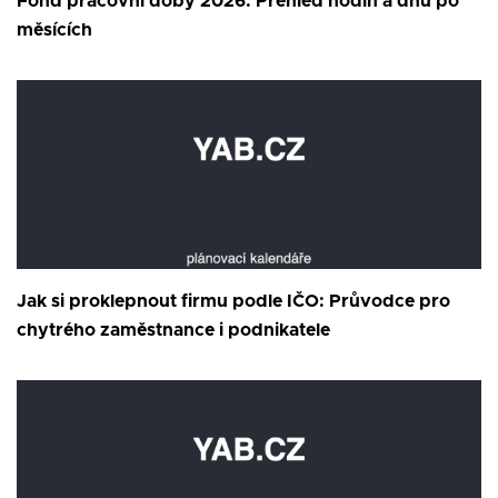
Fond pracovní doby 2026: Přehled hodin a dnů po
měsících
Jak si proklepnout firmu podle IČO: Průvodce pro
chytrého zaměstnance i podnikatele