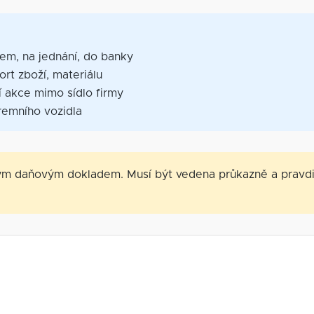
tem, na jednání, do banky
ort zboží, materiálu
 akce mimo sídlo firmy
remního vozidla
tým daňovým dokladem. Musí být vedena průkazně a pravdiv