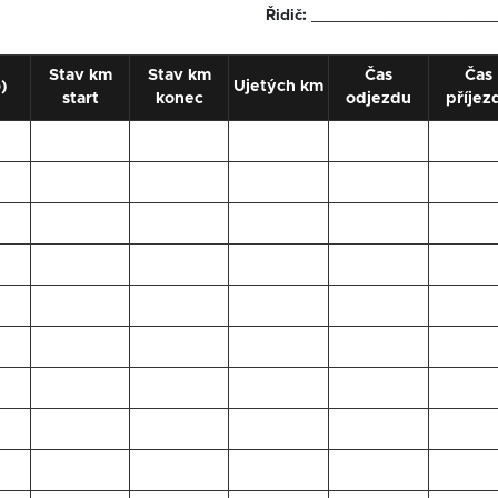
Řidič:
_____________________
Stav km
Stav km
Čas
Čas
o)
Ujetých km
start
konec
odjezdu
příjez