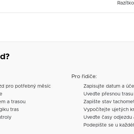
Razítk
zd?
Pro řidiče:
ízd pro potřebný měsíc
Zapisujte datum a úče
če
Uveďte přesnou trasu 
lem a trasou
Zapište stav tachome
giku tras
Vypočítejte ujetých k
troly
Uveďte časy odjezdu 
Podepište se u každ