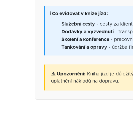
ℹ️ Co evidovat v knize jízd:
Služební cesty
- cesty za klien
Dodávky a vyzvednutí
- transp
Školení a konference
- pracovní
Tankování a opravy
- údržba fi
⚠️ Upozornění:
Kniha jízd je důleži
uplatnění nákladů na dopravu.