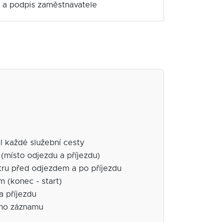
o a podpis zaměstnavatele
l každé služební cesty
(místo odjezdu a příjezdu)
tru před odjezdem a po příjezdu
m (konec - start)
a příjezdu
ého záznamu