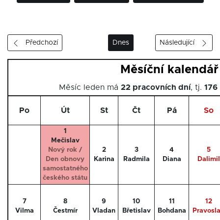
Předchozí
Dnes
Následující
Měsíční kalendář
Měsíc leden má
22 pracovních dní
, tj.
176
Po
Út
St
Čt
Pá
So
1
Mečislav
Nový rok /
2
3
4
5
Den obnovy
Karina
Radmila
Diana
Dalimil
samostatného
českého státu
7
8
9
10
11
12
Vilma
Čestmír
Vladan
Břetislav
Bohdana
Pravosl