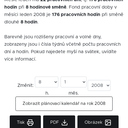
hodin
při
8 hodinové směně
. Fond pracovní doby v
měsíci leden 2008 je
176 pracovních hodin
při směně
dlouhé
8 hodin
.
Barevně jsou rozlišeny pracovní a volné dny,
zobrazeny jsou i čísla týdnů včetně počtu pracovních
dní a hodin. Pokud najedete myší na svátek, uvídíte
více informací.
Změnit:
h.
měs.
Zobrazit plánovací kalendář na rok 2008
Tisk
PDF
Obrázek