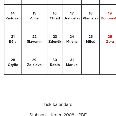
14
15
16
17
18
19
Radovan
Alice
Ctirad
Drahoslav
Vladislav
Doubrav
21
22
23
24
25
26
Běla
Slavomír
Zdeněk
Milena
Miloš
Zora
28
29
30
31
Otýlie
Zdislava
Robin
Marika
Tisk kalendáře
Stáhnout - leden 2008 - PDF