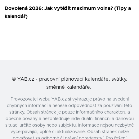
Dovolená 2026: Jak vytěžit maximum volna? (Tipy a
kalendář)
©
YAB.cz - pracovní plánovací kalendáře, svátky,
směnné kalendáře.
Provozovatel webu YAB.cz si vyhrazuje právo na uvedení
chybných informací a nenese odpovědnost za používání této
stránky. Obsah stránek je pouze informačního charakteru a
obecné povahy a nezohledňuje individuální finanční a daňovou
situaci určité osoby nebo subjektu. Informace nejsou nezbytně
vyčerpávající, úplné či aktualizované. Obsah stránek nelze
považovat za odborné či právní poradenství. Pro řešení