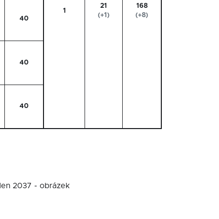
21
168
1
(+1)
(+8)
40
40
40
eden 2037 - obrázek