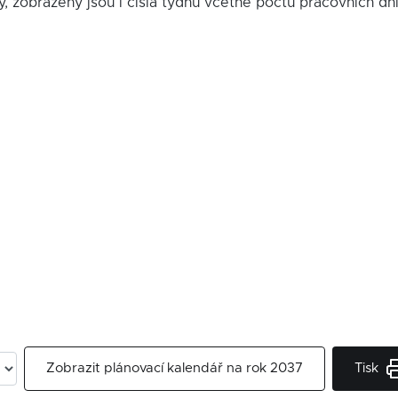
y, zobrazeny jsou i čísla týdnů včetně počtu pracovních dn
Tisk
Zobrazit plánovací kalendář na rok 2037