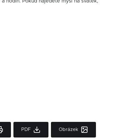
í a hodin. Pokud najedete myší na svátek,
PDF
Obrázek