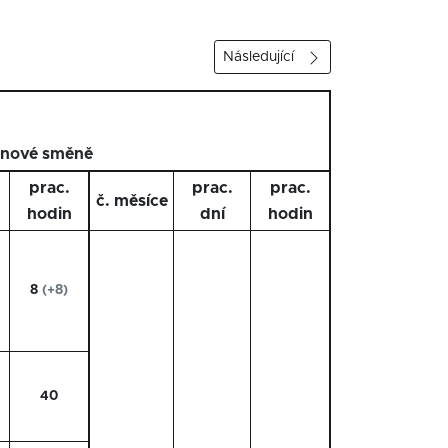
Následující
inové směně
prac.
prac.
prac.
č. měsíce
hodin
dní
hodin
8
(+8)
40