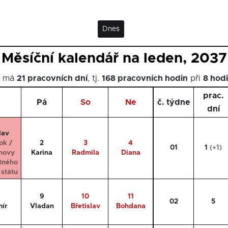
Dnes
Měsíční kalendář na leden, 2037
n má
21 pracovních dní
, tj.
168 pracovních hodin
při
8 hod
prac.
Pá
So
Ne
č. týdne
dní
lav
ok /
2
3
4
01
1
(+1)
novy
Karina
Radmila
Diana
tného
státu
9
10
11
02
5
ír
Vladan
Břetislav
Bohdana