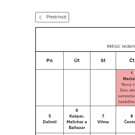
Předchozí
Měsíc lede
Po
Út
St
Čt
1
Mečis
Nový r
Den ob
samosta
českého 
6
5
Kašpar,
7
8
Dalimil
Melichar a
Vilma
Čestm
Baltazar