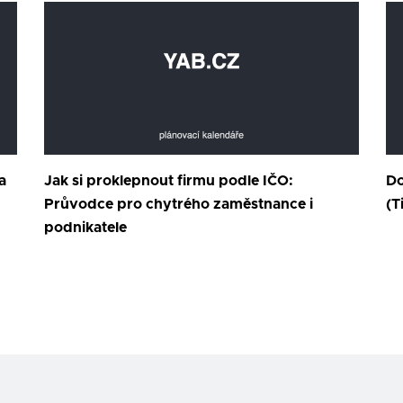
a
Jak si proklepnout firmu podle IČO:
Do
Průvodce pro chytrého zaměstnance i
(T
podnikatele