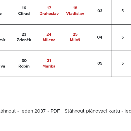
16
17
18
03
5
e
Ctirad
Drahoslav
Vladislav
23
24
25
04
5
mír
Zdeněk
Milena
Miloš
30
31
05
5
ava
Robin
Marika
táhnout - leden 2037 - PDF
Stáhnout plánovací kartu - l