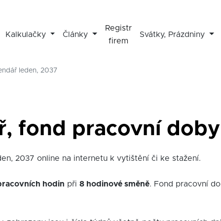
Registr
Kalkulačky
Články
Svátky, Prázdniny
firem
endář leden, 2037
ř, fond pracovní doby 
en, 2037 online na internetu k vytištění či ke stažení.
pracovních hodin
při
8 hodinové směně
. Fond pracovní d