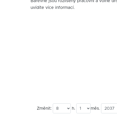
Barevně jsou rozlišeny pracovní a volné dn
uvídíte více informací.
Změnit:
h.
měs.