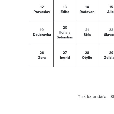
12
13
14
15
Pravoslav
Edita
Radovan
Alic
20
19
21
22
Ilona a
Doubravka
Běla
Slavo
Sebastian
26
27
28
29
Zora
Ingrid
Otýlie
Zdisl
Tisk kalendáře
S