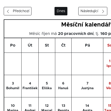
Předchozí
Dnes
Následující
Měsíční kalendář
Měsíc říjen má
20 pracovních dní
, tj.
160 p
Po
Út
St
Čt
Pá
S
1
Ig
3
4
5
6
7
8
Bohumil
František
Eliška
Hanuš
Justýna
Vě
10
11
12
13
14
1
Marina
Andrej
Marcel
Renáta
Agáta
Ter