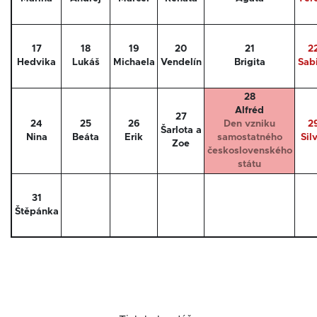
17
18
19
20
21
2
Hedvika
Lukáš
Michaela
Vendelín
Brigita
Sab
28
Alfréd
27
24
25
26
Den vzniku
2
Šarlota a
Nina
Beáta
Erik
samostatného
Sil
Zoe
československého
státu
31
Štěpánka