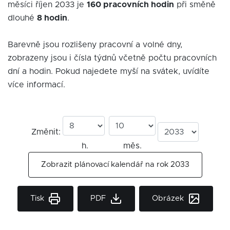
měsíci říjen 2033 je
160 pracovních hodin
při směně
dlouhé
8 hodin
.
Barevně jsou rozlišeny pracovní a volné dny,
zobrazeny jsou i čísla týdnů včetně počtu pracovních
dní a hodin. Pokud najedete myší na svátek, uvídíte
více informací.
Změnit:
h.
měs.
Zobrazit plánovací kalendář na rok 2033
Tisk
PDF
Obrázek