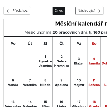
Předchozí
Dnes
Následující
Měsíční kalendář 
Měsíc únor má
20 pracovních dní
, tj.
160 pr
Po
Út
St
Čt
Pá
So
1
2
3
4
Hynek a
Nela a
Blažej
Jarmila
Do
Jasmína
Hromnice
6
7
8
9
10
11
Vanda
Veronika
Milada
Apolena
Mojmír
Božena
S
13
14
15
16
17
18
Věnceslav
Valentýn
Jiřina
Ljuba
Miloslava
Gizela
P