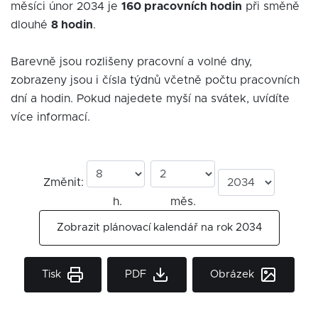
měsíci únor 2034 je
160 pracovních hodin
při směně
dlouhé
8 hodin
.
Barevně jsou rozlišeny pracovní a volné dny,
zobrazeny jsou i čísla týdnů včetně počtu pracovních
dní a hodin. Pokud najedete myší na svátek, uvídíte
více informací.
Změnit:
h.
měs.
Zobrazit plánovací kalendář na rok 2034
Tisk
PDF
Obrázek