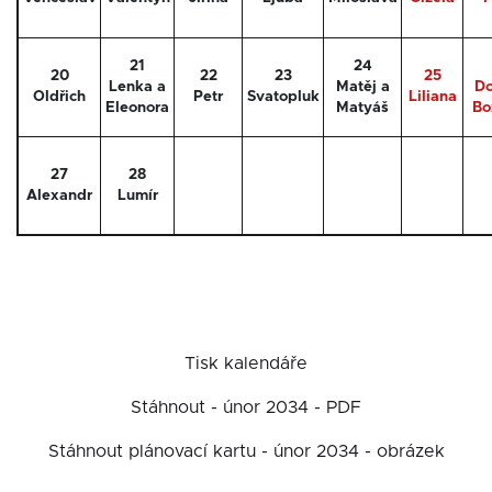
21
24
20
22
23
25
Lenka a
Matěj a
Do
Oldřich
Petr
Svatopluk
Liliana
Eleonora
Matyáš
Bo
27
28
Alexandr
Lumír
Tisk kalendáře
Stáhnout - únor 2034 - PDF
Stáhnout plánovací kartu - únor 2034 - obrázek