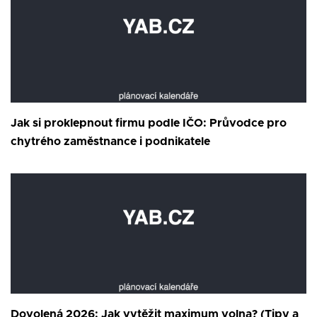
Jak si proklepnout firmu podle IČO: Průvodce pro
chytrého zaměstnance i podnikatele
Dovolená 2026: Jak vytěžit maximum volna? (Tipy a