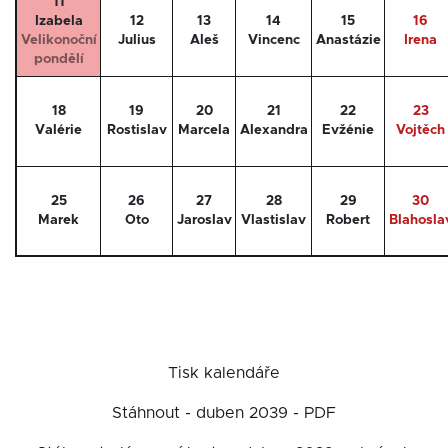
11
Izabela
12
13
14
15
16
Velikonoční
Julius
Aleš
Vincenc
Anastázie
Irena
pondělí
18
19
20
21
22
23
Valérie
Rostislav
Marcela
Alexandra
Evžénie
Vojtěch
25
26
27
28
29
30
Marek
Oto
Jaroslav
Vlastislav
Robert
Blahosla
Tisk kalendáře
Stáhnout - duben 2039 - PDF