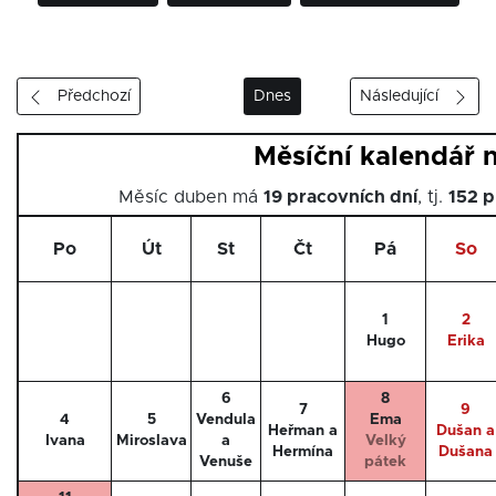
Předchozí
Dnes
Následující
Měsíční kalendář 
Měsíc duben má
19 pracovních dní
, tj.
152 p
Po
Út
St
Čt
Pá
So
1
2
Hugo
Erika
6
8
7
9
4
5
Vendula
Ema
Heřman a
Dušan a
Ivana
Miroslava
a
Velký
Hermína
Dušana
Venuše
pátek