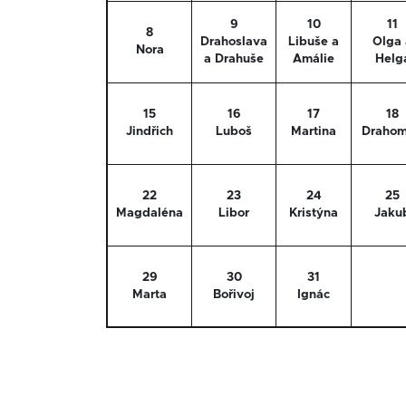
9
10
11
8
Drahoslava
Libuše a
Olga 
Nora
a Drahuše
Amálie
Helg
15
16
17
18
Jindřich
Luboš
Martina
Drahom
22
23
24
25
Magdaléna
Libor
Kristýna
Jaku
29
30
31
Marta
Bořivoj
Ignác