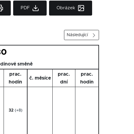
PDF
Obrázek
Následující
30
odinové směně
prac.
prac.
prac.
č. měsíce
hodin
dní
hodin
32
(+8)