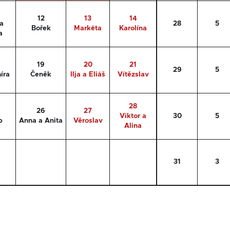
12
13
14
a
28
5
Bořek
Markéta
Karolína
a
19
20
21
29
5
íra
Čeněk
Ilja a Eliáš
Vítězslav
28
26
27
Viktor a
30
5
b
Anna a Anita
Věroslav
Alina
31
3