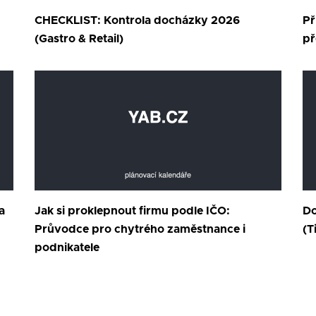
CHECKLIST: Kontrola docházky 2026
Př
(Gastro & Retail)
př
a
Jak si proklepnout firmu podle IČO:
Do
Průvodce pro chytrého zaměstnance i
(T
podnikatele