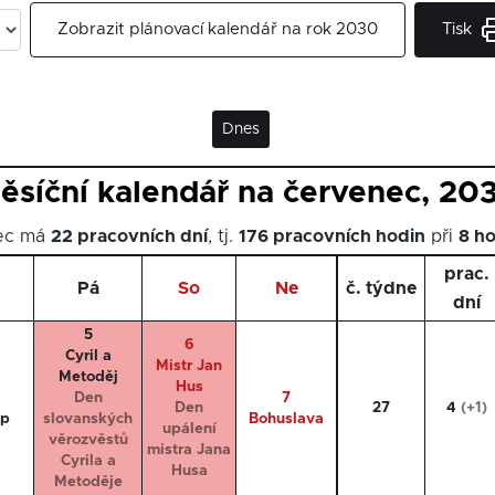
Tisk
Zobrazit plánovací kalendář na rok 2030
Dnes
ěsíční kalendář na červenec, 20
nec má
22 pracovních dní
, tj.
176 pracovních hodin
při
8 h
prac.
Pá
So
Ne
č. týdne
dní
5
6
Cyril a
Mistr Jan
Metoděj
Hus
Den
7
Den
27
4
(+1)
op
slovanských
Bohuslava
upálení
věrozvěstů
mistra Jana
Cyrila a
Husa
Metoděje