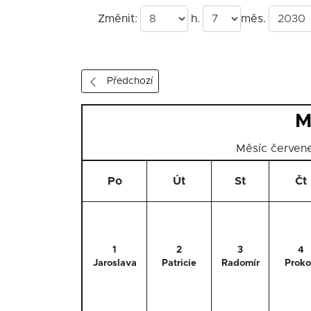
Změnit:
h.
měs.
Předchozí
M
Měsíc červe
Po
Út
St
Čt
1
2
3
4
Jaroslava
Patricie
Radomír
Prok