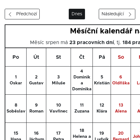
Předchozí
Dnes
Následující
Měsíční kalendář n
Měsíc srpen má
23 pracovních dní
, tj.
184 pr
Po
Út
St
Čt
Pá
So
4
1
2
3
Dominik
5
6
Oskar
Gustav
Miluše
a
Kristián
Oldřiška
L
Dominika
8
9
10
11
12
13
Soběslav
Roman
Vavřinec
Zuzana
Klára
Alena
A
18
15
16
17
19
20
Helena a
Joh
Hana
Jáchym
Petra
Ludvík
Bernard