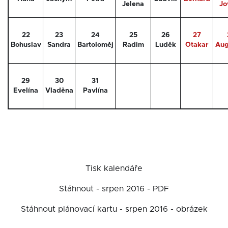
Jelena
Jo
22
23
24
25
26
27
Bohuslav
Sandra
Bartoloměj
Radim
Luděk
Otakar
Aug
29
30
31
Evelína
Vladěna
Pavlína
Tisk kalendáře
Stáhnout - srpen 2016 - PDF
Stáhnout plánovací kartu - srpen 2016 - obrázek