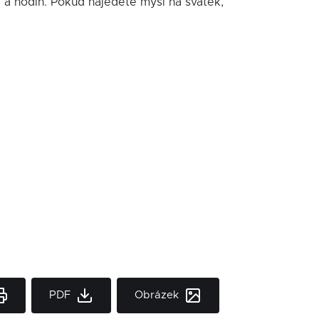
í a hodin. Pokud najedete myší na svátek,
PDF
Obrázek