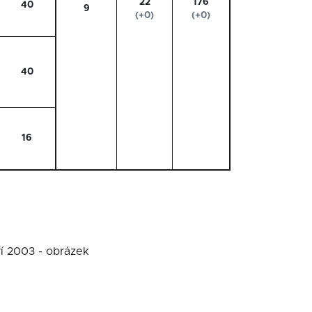
22
176
40
9
(+0)
(+0)
40
16
ří 2003 - obrázek