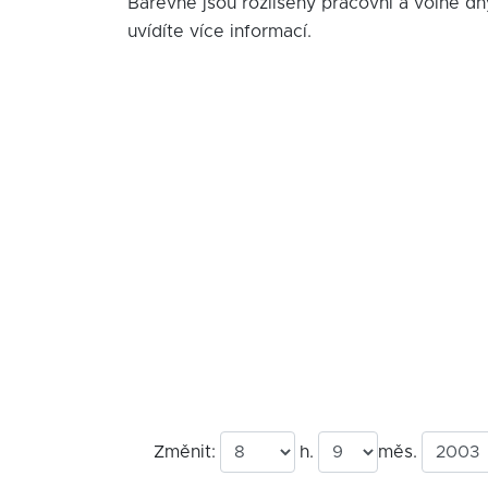
Barevně jsou rozlišeny pracovní a volné dn
uvídíte více informací.
Změnit:
h.
měs.