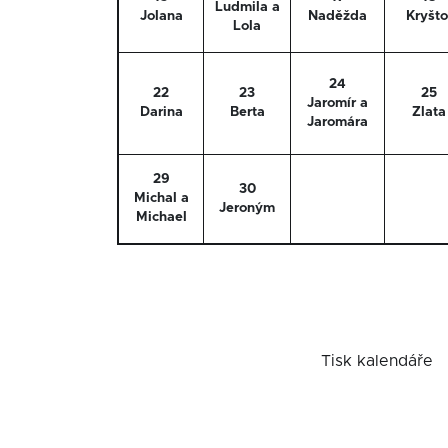
Ludmila a
Jolana
Naděžda
Kryšto
Lola
24
22
23
25
Jaromír a
Darina
Berta
Zlata
Jaromára
29
30
Michal a
Jeroným
Michael
Tisk kalendáře