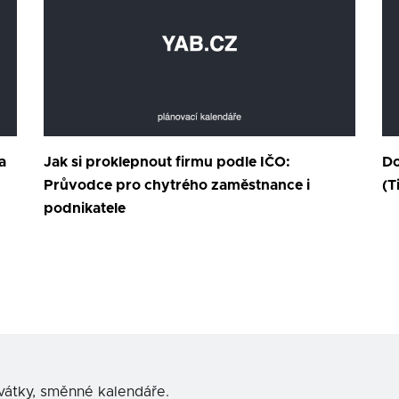
a
Jak si proklepnout firmu podle IČO:
Do
Průvodce pro chytrého zaměstnance i
(T
podnikatele
svátky, směnné kalendáře.