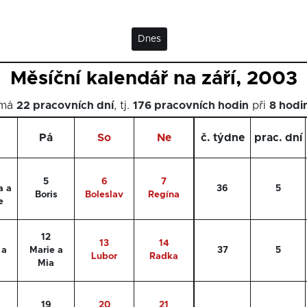
Dnes
Měsíční kalendář na září, 2003
 má
22 pracovních dní
, tj.
176 pracovních hodin
při
8 hodi
Pá
So
Ne
č. týdne
prac. dní
5
6
7
a a
36
5
Boris
Boleslav
Regína
e
12
13
14
 a
Marie a
37
5
Lubor
Radka
Mia
19
20
21