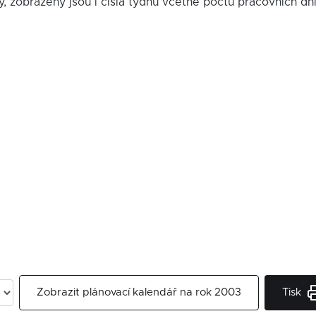
y, zobrazeny jsou i čísla týdnů včetně počtu pracovních dn
Tisk
Zobrazit plánovací kalendář na rok 2003