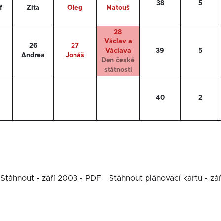
38
5
f
Zita
Oleg
Matouš
28
Václav a
26
27
Václava
39
5
Andrea
Jonáš
Den české
státnosti
40
2
Stáhnout - září 2003 - PDF
Stáhnout plánovací kartu - zá