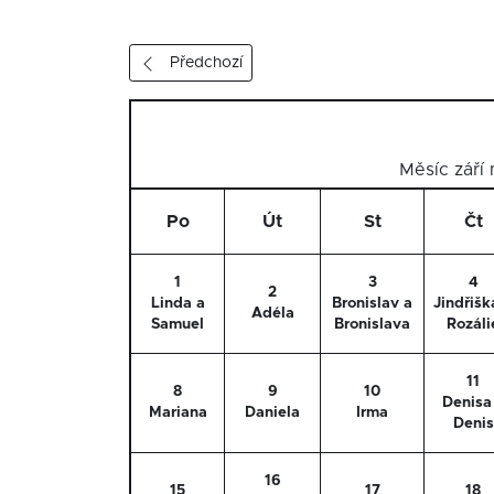
Předchozí
Měsíc září
Po
Út
St
Čt
1
3
4
2
Linda a
Bronislav a
Jindřišk
Adéla
Samuel
Bronislava
Rozáli
11
8
9
10
Denisa
Mariana
Daniela
Irma
Denis
16
15
17
18