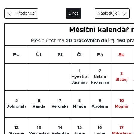
Předchozí
Dnes
Následující
Měsíční kalendář 
Měsíc únor má
20 pracovních dní
, tj.
160 pr
Po
Út
St
Čt
Pá
So
1
2
3
Hynek a
Nela a
Blažej
Jasmína
Hromnice
5
6
7
8
9
10
Dobromila
Vanda
Veronika
Milada
Apolena
Mojmír
12
13
14
15
16
17
Slavěna
Věnceslav
Valentýn
Jiřina
Ljuba
Miloslava