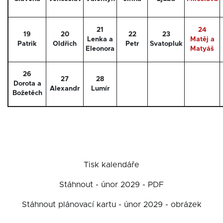
21
24
19
20
22
23
Lenka a
Matěj a
Patrik
Oldřich
Petr
Svatopluk
Eleonora
Matyáš
26
27
28
Dorota a
Alexandr
Lumír
Božetěch
Tisk kalendáře
Stáhnout - únor 2029 - PDF
Stáhnout plánovací kartu - únor 2029 - obrázek