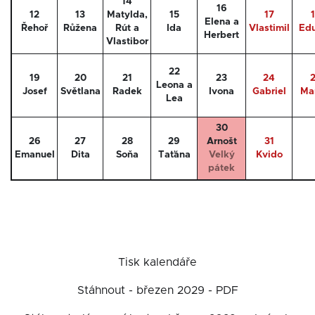
14
16
12
13
Matylda,
15
17
Elena a
Řehoř
Růžena
Rút a
Ida
Vlastimil
Ed
Herbert
Vlastibor
22
19
20
21
23
24
Leona a
Josef
Světlana
Radek
Ivona
Gabriel
Ma
Lea
30
26
27
28
29
Arnošt
31
Emanuel
Dita
Soňa
Taťána
Velký
Kvido
pátek
Tisk kalendáře
Stáhnout - březen 2029 - PDF