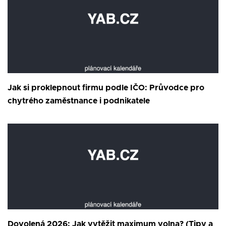
Jak si proklepnout firmu podle IČO: Průvodce pro
chytrého zaměstnance i podnikatele
Dovolená 2026: Jak vytěžit maximum volna? (Tipy a