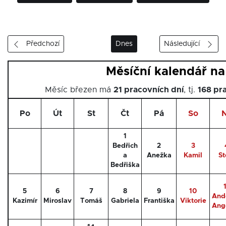
Předchozí
Dnes
Následující
Měsíční kalendář n
Měsíc březen má
21 pracovních dní
, tj.
168 pr
Po
Út
St
Čt
Pá
So
1
Bedřich
2
3
a
Anežka
Kamil
St
Bedřiška
5
6
7
8
9
10
And
Kazimír
Miroslav
Tomáš
Gabriela
Františka
Viktorie
Ang