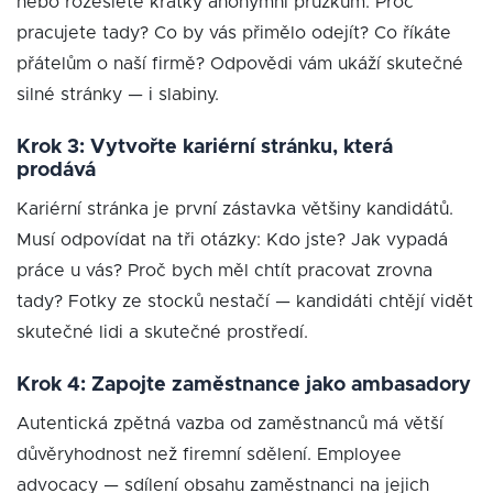
nebo rozešlete krátký anonymní průzkum: Proč
pracujete tady? Co by vás přimělo odejít? Co říkáte
přátelům o naší firmě? Odpovědi vám ukáží skutečné
silné stránky — i slabiny.
Krok 3: Vytvořte kariérní stránku, která
prodává
Kariérní stránka je první zástavka většiny kandidátů.
Musí odpovídat na tři otázky: Kdo jste? Jak vypadá
práce u vás? Proč bych měl chtít pracovat zrovna
tady? Fotky ze stocků nestačí — kandidáti chtějí vidět
skutečné lidi a skutečné prostředí.
Krok 4: Zapojte zaměstnance jako ambasadory
Autentická zpětná vazba od zaměstnanců má větší
důvěryhodnost než firemní sdělení. Employee
advocacy — sdílení obsahu zaměstnanci na jejich