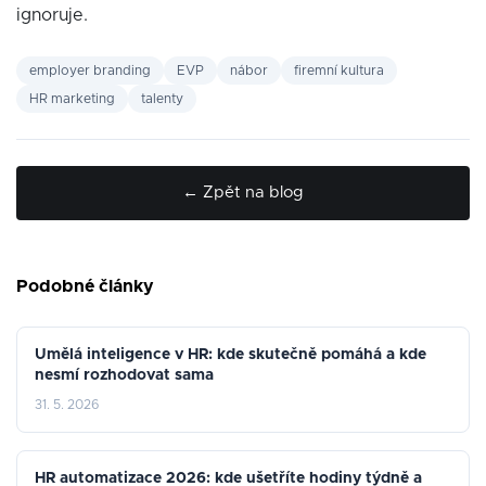
ignoruje.
employer branding
EVP
nábor
firemní kultura
HR marketing
talenty
← Zpět na blog
Podobné články
Umělá inteligence v HR: kde skutečně pomáhá a kde
nesmí rozhodovat sama
31. 5. 2026
HR automatizace 2026: kde ušetříte hodiny týdně a