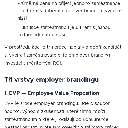
Průměrná cena na přijetí jednoho zaměstnance
je u firem s dobrým employer brandem výrazně
nižší
Fluktuace zaměstnanců je u firem s jasnou
kulturní identitou nižší
V prostředí, kde je trh práce napjatý a dobří kandidáti
si vybírají zaměstnavatele, je employer branding
investicí s měřitelným ROI.
Tři vrstvy employer brandingu
1. EVP — Employee Value Proposition
EVP je srdce employer brandingu. Jde o soubor
hodnot, výhod a zkušeností, které firma nabízí
zaměstnancům a které ji odlišují od konkurence.
Nestačí napsat „přátelský kolektiv a zajímavá práce"